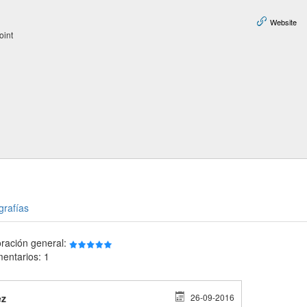
Website
oint
grafías
oración general:
entarios: 1
ez
26-09-2016