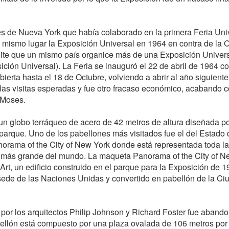
 de Nueva York que había colaborado en la primera Feria Uni
l mismo lugar la Exposición Universal en 1964 en contra de la O
mite que un mismo país organice más de una Exposición Univer
ción Universal). La Feria se inauguró el 22 de abril de 1964 co
ierta hasta el 18 de Octubre, volviendo a abrir al año siguiente
 las visitas esperadas y fue otro fracaso económico, acabando c
 Moses.
un globo terráqueo de acero de 42 metros de altura diseñada po
 parque. Uno de los pabellones más visitados fue el del Estado 
orama of the City of New York donde está representada toda l
a más grande del mundo. La maqueta Panorama of the City of N
t, un edificio construido en el parque para la Exposición de 1
ede de las Naciones Unidas y convertido en pabellón de la Ci
por los arquitectos Philip Johnson y Richard Foster fue aband
abellón está compuesto por una plaza ovalada de 106 metros por