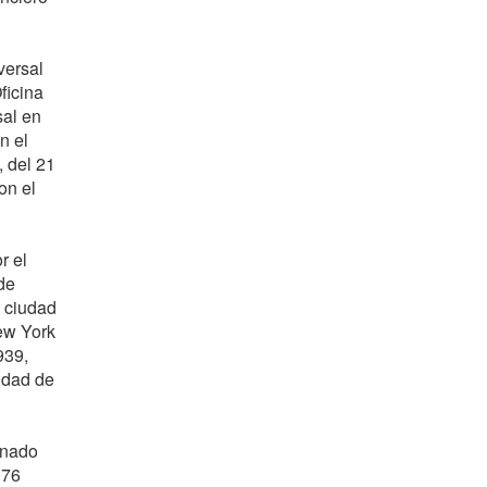
versal
ficina
sal en
n el
, del 21
on el
r el
de
a ciudad
ew York
939,
udad de
onado
 76