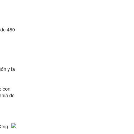
 de 450
ión y la
o con
ahía de
King