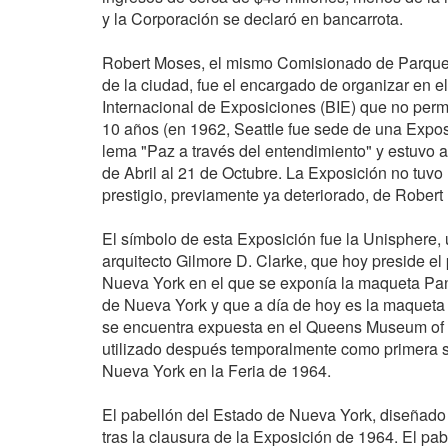
y la Corporación se declaró en bancarrota.
Robert Moses, el mismo Comisionado de Parques
de la ciudad, fue el encargado de organizar en e
Internacional de Exposiciones (BIE) que no per
10 años (en 1962, Seattle fue sede de una Exposi
lema "Paz a través del entendimiento" y estuvo ab
de Abril al 21 de Octubre. La Exposición no tuvo
prestigio, previamente ya deteriorado, de Robert
El símbolo de esta Exposición fue la Unisphere, 
arquitecto Gilmore D. Clarke, que hoy preside el
Nueva York en el que se exponía la maqueta Pan
de Nueva York y que a día de hoy es la maquet
se encuentra expuesta en el Queens Museum of Ar
utilizado después temporalmente como primera s
Nueva York en la Feria de 1964.
El pabellón del Estado de Nueva York, diseñado 
tras la clausura de la Exposición de 1964. El p