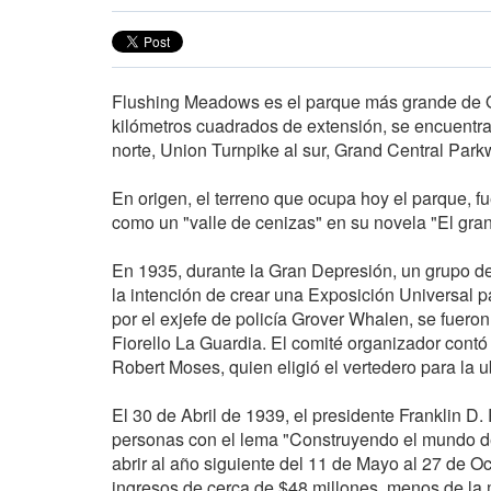
Flushing Meadows es el parque más grande de Q
kilómetros cuadrados de extensión, se encuentra
norte, Union Turnpike al sur, Grand Central Park
En origen, el terreno que ocupa hoy el parque, fu
como un "valle de cenizas" en su novela "El gra
En 1935, durante la Gran Depresión, un grupo de
la intención de crear una Exposición Universal pa
por el exjefe de policía Grover Whalen, se fuero
Fiorello La Guardia. El comité organizador con
Robert Moses, quien eligió el vertedero para la 
El 30 de Abril de 1939, el presidente Franklin D
personas con el lema "Construyendo el mundo del 
abrir al año siguiente del 11 de Mayo al 27 de Oc
ingresos de cerca de $48 millones, menos de la mi