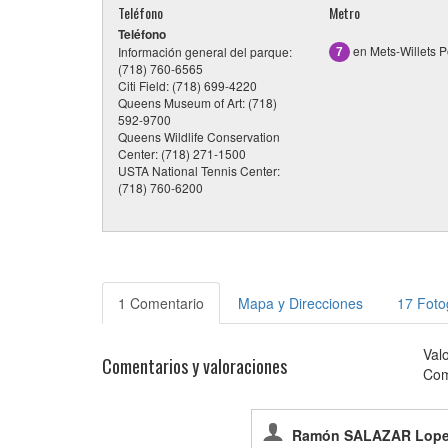
Teléfono
Metro
Teléfono
en Mets-Willets P
Información general del parque:
7
(718) 760-6565
Citi Field: (718) 699-4220
Queens Museum of Art: (718)
592-9700
Queens Wildlife Conservation
Center: (718) 271-1500
USTA National Tennis Center:
(718) 760-6200
1 Comentario
Mapa y Direcciones
17 Foto
Val
Comentarios y valoraciones
Com
Ramón SALAZAR Lop