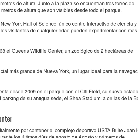
tros de altura. Junto a la plaza se encuentran tres torres de
 metros de altura que son visibles desde todo el parque.
New York Hall of Science, único centro interactivo de ciencia y
 los visitantes de cualquier edad pueden experimentar con más
1968 el Queens Wildlife Center, un zoológico de 2 hectáreas de
ficial más grande de Nueva York, un lugar ideal para la navegac
enta desde 2009 en el parque con el Citi Field, su nuevo estadi
parking de su antigua sede, el Shea Stadium, a orillas de la B
enter
almente por contener el complejo deportivo USTA Billie Jean 
urante los últimos días de agosto de Agosto y primeros de