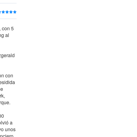
 con 5
ng al
zgerald
on con
residida
de
rk,
rque.
00
lvió a
uvo unos
anciero