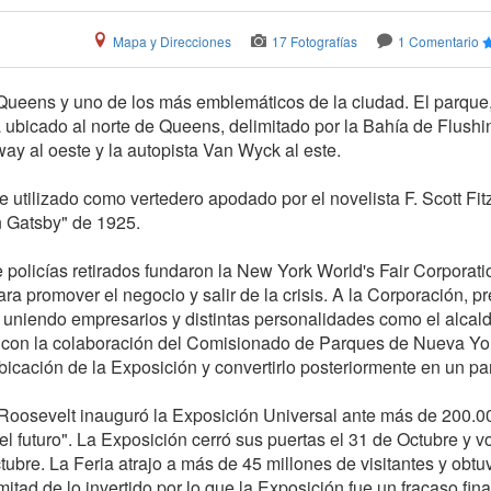
Mapa y Direcciones
17 Fotografías
1 Comentario
ueens y uno de los más emblemáticos de la ciudad. El parque,
 ubicado al norte de Queens, delimitado por la Bahía de Flushi
way al oeste y la autopista Van Wyck al este.
e utilizado como vertedero apodado por el novelista F. Scott Fit
n Gatsby" de 1925.
 policías retirados fundaron la New York World's Fair Corporati
ra promover el negocio y salir de la crisis. A la Corporación, p
n uniendo empresarios y distintas personalidades como el alcal
tó con la colaboración del Comisionado de Parques de Nueva Yo
ubicación de la Exposición y convertirlo posteriormente en un pa
. Roosevelt inauguró la Exposición Universal ante más de 200.0
futuro". La Exposición cerró sus puertas el 31 de Octubre y vo
tubre. La Feria atrajo a más de 45 millones de visitantes y obt
tad de lo invertido por lo que la Exposición fue un fracaso fin