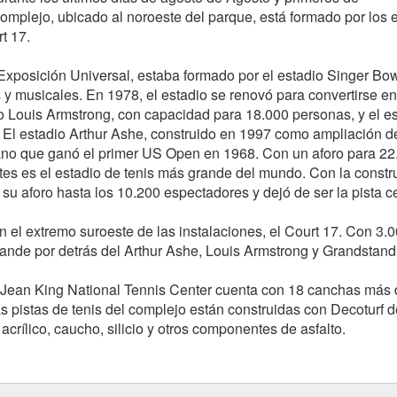
omplejo, ubicado al noroeste del parque, está formado por los 
t 17.
 Exposición Universal, estaba formado por el estadio Singer Bo
 y musicales. En 1978, el estadio se renovó para convertirse en
o Louis Armstrong, con capacidad para 18.000 personas, y el e
El estadio Arthur Ashe, construido en 1997 como ampliación d
cano que ganó el primer US Open en 1968. Con un aforo para 22
ntes es el estadio de tenis más grande del mundo. Con la constr
 su aforo hasta los 10.200 espectadores y dejó de ser la pista ce
 el extremo suroeste de las instalaciones, el Court 17. Con 3.
rande por detrás del Arthur Ashe, Louis Armstrong y Grandstand
e Jean King National Tennis Center cuenta con 18 canchas más 
s pistas de tenis del complejo están construidas con Decoturf d
acrílico, caucho, silicio y otros componentes de asfalto.