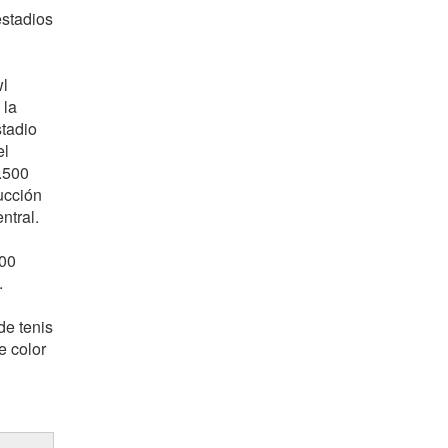
estadios
wl
 la
stadio
el
.500
ucción
ntral.
000
.
de tenis
e color