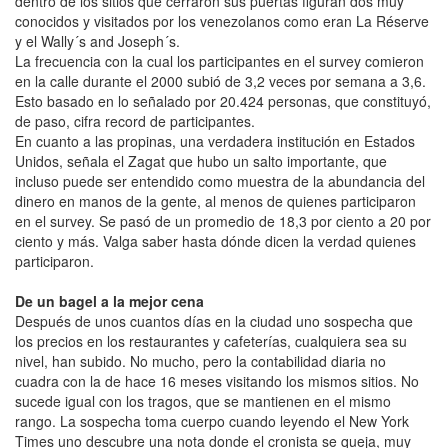
dentro de los sitios que cerraron sus puertas figuran dos muy
conocidos y visitados por los venezolanos como eran La Réserve
y el Wally´s and Joseph´s.
La frecuencia con la cual los participantes en el survey comieron
en la calle durante el 2000 subió de 3,2 veces por semana a 3,6.
Esto basado en lo señalado por 20.424 personas, que constituyó,
de paso, cifra record de participantes.
En cuanto a las propinas, una verdadera institución en Estados
Unidos, señala el Zagat que hubo un salto importante, que
incluso puede ser entendido como muestra de la abundancia del
dinero en manos de la gente, al menos de quienes participaron
en el survey. Se pasó de un promedio de 18,3 por ciento a 20 por
ciento y más. Valga saber hasta dónde dicen la verdad quienes
participaron.
De un bagel a la mejor cena
Después de unos cuantos días en la ciudad uno sospecha que
los precios en los restaurantes y cafeterías, cualquiera sea su
nivel, han subido. No mucho, pero la contabilidad diaria no
cuadra con la de hace 16 meses visitando los mismos sitios. No
sucede igual con los tragos, que se mantienen en el mismo
rango. La sospecha toma cuerpo cuando leyendo el New York
Times uno descubre una nota donde el cronista se queja, muy