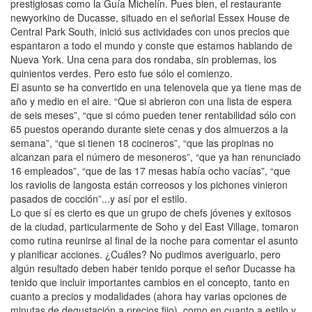
prestigiosas como la Guía Michelín. Pues bien, el restaurante
newyorkino de Ducasse, situado en el señorial Essex House de
Central Park South, inició sus actividades con unos precios que
espantaron a todo el mundo y conste que estamos hablando de
Nueva York. Una cena para dos rondaba, sin problemas, los
quinientos verdes. Pero esto fue sólo el comienzo.
El asunto se ha convertido en una telenovela que ya tiene mas de
año y medio en el aire. “Que si abrieron con una lista de espera
de seis meses”, “que si cómo pueden tener rentabilidad sólo con
65 puestos operando durante siete cenas y dos almuerzos a la
semana”, “que si tienen 18 cocineros”, “que las propinas no
alcanzan para el número de mesoneros”, “que ya han renunciado
16 empleados”, “que de las 17 mesas había ocho vacías”, “que
los raviolis de langosta están correosos y los pichones vinieron
pasados de cocción”...y así por el estilo.
Lo que sí es cierto es que un grupo de chefs jóvenes y exitosos
de la ciudad, particularmente de Soho y del East Village, tomaron
como rutina reunirse al final de la noche para comentar el asunto
y planificar acciones. ¿Cuáles? No pudimos averiguarlo, pero
algún resultado deben haber tenido porque el señor Ducasse ha
tenido que incluir importantes cambios en el concepto, tanto en
cuanto a precios y modalidades (ahora hay varias opciones de
minutas de degustación a precios fijo), como en cuanto a estilo y