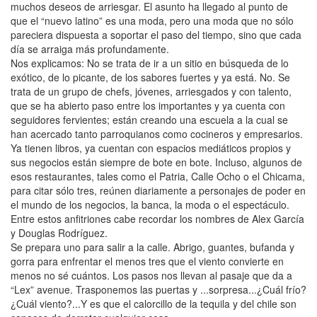
muchos deseos de arriesgar. El asunto ha llegado al punto de
que el “nuevo latino” es una moda, pero una moda que no sólo
pareciera dispuesta a soportar el paso del tiempo, sino que cada
día se arraiga más profundamente.
Nos explicamos: No se trata de ir a un sitio en búsqueda de lo
exótico, de lo picante, de los sabores fuertes y ya está. No. Se
trata de un grupo de chefs, jóvenes, arriesgados y con talento,
que se ha abierto paso entre los importantes y ya cuenta con
seguidores fervientes; están creando una escuela a la cual se
han acercado tanto parroquianos como cocineros y empresarios.
Ya tienen libros, ya cuentan con espacios mediáticos propios y
sus negocios están siempre de bote en bote. Incluso, algunos de
esos restaurantes, tales como el Patria, Calle Ocho o el Chicama,
para citar sólo tres, reúnen diariamente a personajes de poder en
el mundo de los negocios, la banca, la moda o el espectáculo.
Entre estos anfitriones cabe recordar los nombres de Alex García
y Douglas Rodríguez.
Se prepara uno para salir a la calle. Abrigo, guantes, bufanda y
gorra para enfrentar el menos tres que el viento convierte en
menos no sé cuántos. Los pasos nos llevan al pasaje que da a
“Lex” avenue. Trasponemos las puertas y ...sorpresa...¿Cuál frío?
¿Cuál viento?...Y es que el calorcillo de la tequila y del chile son