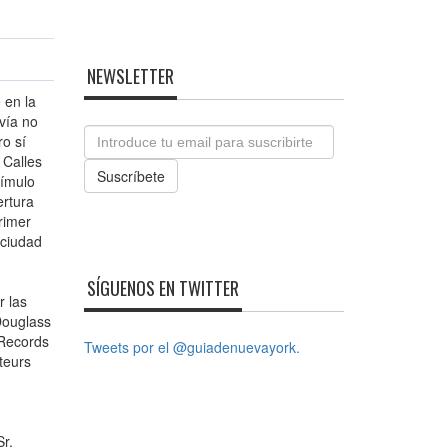
NEWSLETTER
 en la
vía no
Email
o sí
 Calles
Suscríbete
tímulo
ertura
rimer
 ciudad
SÍGUENOS EN TWITTER
r las
Douglass
 Records
Tweets por el @guiadenuevayork.
teurs
r.