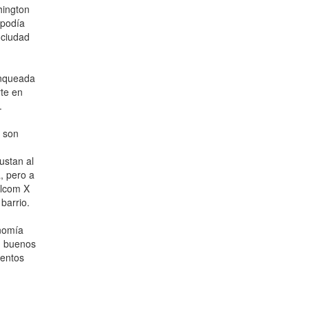
hington
 podía
 ciudad
anqueada
te en
.
, son
ustan al
, pero a
alcom X
barrio.
onomía
n buenos
mentos