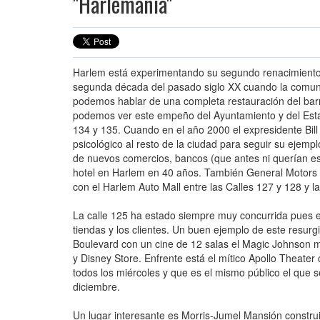
"Harlemanía"
Harlem está experimentando su segundo renacimiento 
segunda década del pasado siglo XX cuando la comuni
podemos hablar de una completa restauración del bar
podemos ver este empeño del Ayuntamiento y del Estad
134 y 135. Cuando en el año 2000 el expresidente Bill C
psicológico al resto de la ciudad para seguir su ejemp
de nuevos comercios, bancos (que antes ni querían esta
hotel en Harlem en 40 años. También General Motors y
con el Harlem Auto Mall entre las Calles 127 y 128 y la
La calle 125 ha estado siempre muy concurrida pues era
tiendas y los clientes. Un buen ejemplo de este resurg
Boulevard con un cine de 12 salas el Magic Johnson 
y Disney Store. Enfrente está el mítico Apollo Theate
todos los miércoles y que es el mismo público el que 
diciembre.
Un lugar interesante es Morris-Jumel Mansión construi