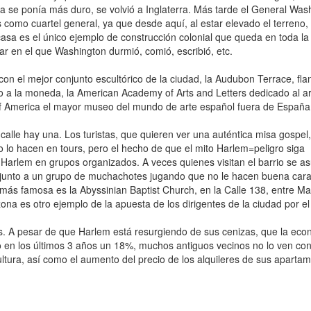
a se ponía más duro, se volvió a Inglaterra. Más tarde el General Was
 como cuartel general, ya que desde aquí, al estar elevado el terreno,
casa es el único ejemplo de construcción colonial que queda en toda la
r en el que Washington durmió, comió, escribió, etc.
con el mejor conjunto escultórico de la ciudad, la Audubon Terrace, fl
 a la moneda, la American Academy of Arts and Letters dedicado al ar
of America el mayor museo del mundo de arte español fuera de España
alle hay una. Los turistas, que quieren ver una auténtica misa gospel
 lo hacen en tours, pero el hecho de que el mito Harlem=peligro siga
 Harlem en grupos organizados. A veces quienes visitan el barrio se as
ar junto a un grupo de muchachotes jugando que no le hacen buena cara
 más famosa es la Abyssinian Baptist Church, en la Calle 138, entre M
na es otro ejemplo de la apuesta de los dirigentes de la ciudad por el 
s. A pesar de que Harlem está resurgiendo de sus cenizas, que la ec
o en los últimos 3 años un 18%, muchos antiguos vecinos no lo ven co
cultura, así como el aumento del precio de los alquileres de sus aparta