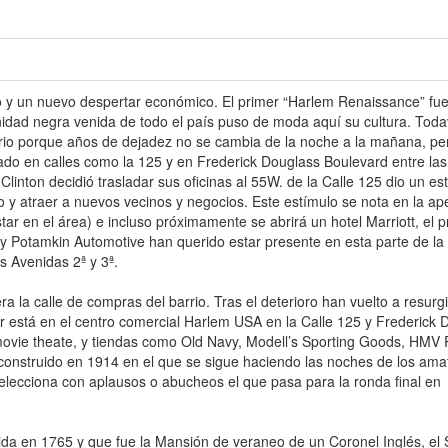
y un nuevo despertar económico. El primer “Harlem Renaissance” fue
dad negra venida de todo el país puso de moda aquí su cultura. Toda
rio porque años de dejadez no se cambia de la noche a la mañana, per
o en calles como la 125 y en Frederick Douglass Boulevard entre las
linton decidió trasladar sus oficinas al 55W. de la Calle 125 dio un es
lo y atraer a nuevos vecinos y negocios. Este estímulo se nota en la ap
r en el área) e incluso próximamente se abrirá un hotel Marriott, el p
 Potamkin Automotive han querido estar presente en esta parte de la
s Avenidas 2ª y 3ª.
 la calle de compras del barrio. Tras el deterioro han vuelto a resurgi
ir está en el centro comercial Harlem USA en la Calle 125 y Frederick 
movie theate, y tiendas como Old Navy, Modell’s Sporting Goods, HMV
r construido en 1914 en el que se sigue haciendo las noches de los ama
selecciona con aplausos o abucheos el que pasa para la ronda final en
da en 1765 y que fue la Mansión de veraneo de un Coronel Inglés, el S