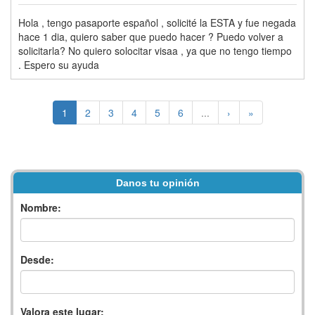
Hola , tengo pasaporte español , solicité la ESTA y fue negada
hace 1 dia, quiero saber que puedo hacer ? Puedo volver a
solicitarla? No quiero solocitar visaa , ya que no tengo tiempo
. Espero su ayuda
1
2
3
4
5
6
...
›
»
Danos tu opinión
Nombre:
Desde:
Valora este lugar: