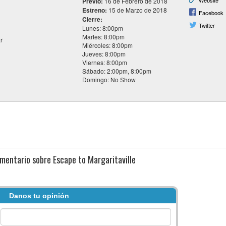
Website
Previo:
16 de Febrero de 2018
Estreno:
15 de Marzo de 2018
Facebook
Cierre:
Twitter
Lunes: 8:00pm
Martes: 8:00pm
r
Miércoles: 8:00pm
Jueves: 8:00pm
Viernes: 8:00pm
Sábado: 2:00pm, 8:00pm
Domingo: No Show
mentario sobre Escape to Margaritaville
Danos tu opinión