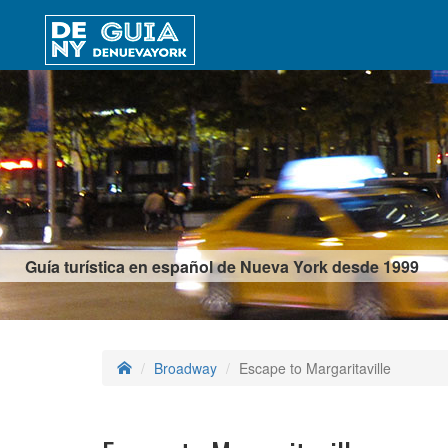
Guía turística en español de Nueva York desde 1999
Broadway
Escape to Margaritaville