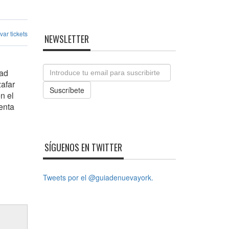
ar tickets
NEWSLETTER
Email
dad
zafar
Suscríbete
n el
enta
SÍGUENOS EN TWITTER
Tweets por el @guiadenuevayork.