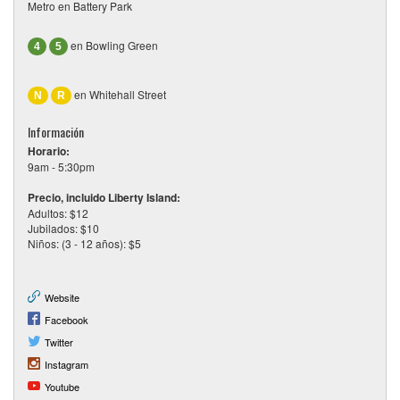
Metro en Battery Park
en Bowling Green
4
5
en Whitehall Street
N
R
Información
Horario:
9am - 5:30pm
Precio, incluido Liberty Island:
Adultos: $12
Jubilados: $10
Niños: (3 - 12 años): $5
Website
Facebook
Twitter
Instagram
Youtube