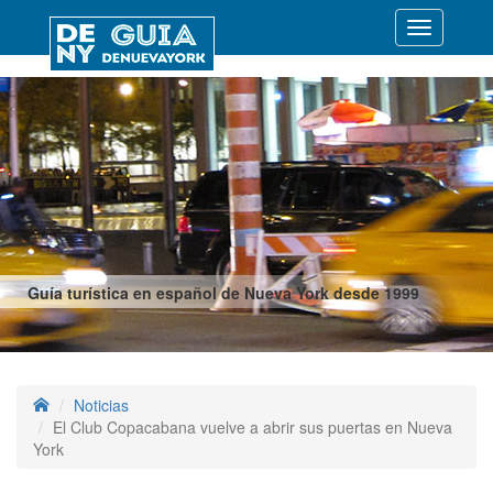
Desplegar
navegació
Guía turística en español de Nueva York desde 1999
Noticias
El Club Copacabana vuelve a abrir sus puertas en Nueva
York