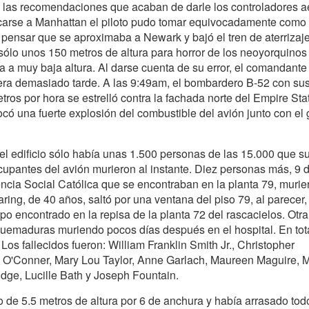
e las recomendaciones que acaban de darle los controladores a
rcarse a Manhattan el piloto pudo tomar equivocadamente como
zo pensar que se aproximaba a Newark y bajó el tren de aterrizaje
sólo unos 150 metros de altura para horror de los neoyorquinos
a a muy baja altura. Al darse cuenta de su error, el comandante
 era demasiado tarde. A las 9:49am, el bombardero B-52 con su
ros por hora se estrelló contra la fachada norte del Empire Sta
ocó una fuerte explosión del combustible del avión junto con el 
l edificio sólo había unas 1.500 personas de las 15.000 que s
upantes del avión murieron al instante. Diez personas más, 9 d
cia Social Católica que se encontraban en la planta 79, murie
ring, de 40 años, saltó por una ventana del piso 79, al parecer,
o encontrado en la repisa de la planta 72 del rascacielos. Otra
quemaduras muriendo pocos días después en el hospital. En tot
Los fallecidos fueron: William Franklin Smith Jr., Christopher
ia O'Conner, Mary Lou Taylor, Anne Garlach, Maureen Maguire, 
dge, Lucille Bath y Joseph Fountain.
o de 5.5 metros de altura por 6 de anchura y había arrasado tod