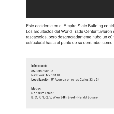
Este accidente en el Empire State Building contr
Los arquitectos del World Trade Center tuvieron 
rascacielos, pero desgraciadamente hubo un cúmu
estructural hasta el punto de su derrumbe, como
Información
350 5th Avenue
New York, NY 10118
Localización:
5ª Avenida entre las Calles 33 y 34
Metro:
6 en 33rd Street
B, D, F, N, Q, V, W en 34th Sreet - Herald Square