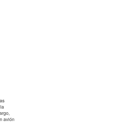
Las
la
argo,
un avión