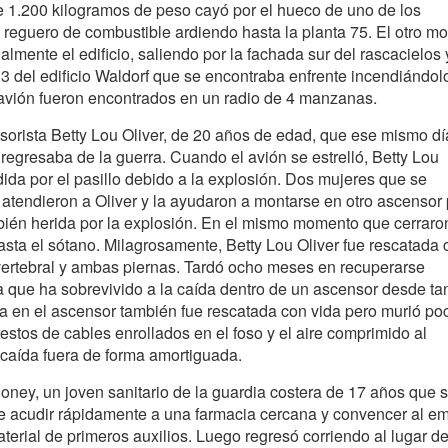
de 1.200 kilogramos de peso cayó por el hueco de uno de los
 reguero de combustible ardiendo hasta la planta 75. El otro mo
nalmente el edificio, saliendo por la fachada sur del rascacielos
 13 del edificio Waldorf que se encontraba enfrente incendiándol
l avión fueron encontrados en un radio de 4 manzanas.
orista Betty Lou Oliver, de 20 años de edad, que ese mismo dí
 regresaba de la guerra. Cuando el avión se estrelló, Betty Lou
ida por el pasillo debido a la explosión. Dos mujeres que se
atendieron a Oliver y la ayudaron a montarse en otro ascensor
mbién herida por la explosión. En el mismo momento que cerraro
hasta el sótano. Milagrosamente, Betty Lou Oliver fue rescatada 
ertebral y ambas piernas. Tardó ocho meses en recuperarse
a que ha sobrevivido a la caída dentro de un ascensor desde ta
ba en el ascensor también fue rescatada con vida pero murió po
estos de cables enrollados en el foso y el aire comprimido al
 caída fuera de forma amortiguada.
oney, un joven sanitario de la guardia costera de 17 años que 
ue acudir rápidamente a una farmacia cercana y convencer al e
aterial de primeros auxilios. Luego regresó corriendo al lugar de