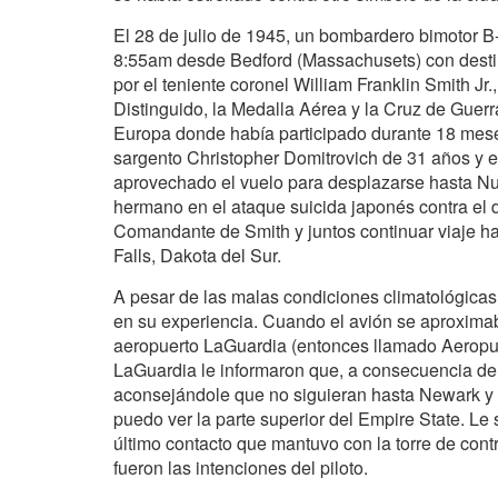
El 28 de julio de 1945, un bombardero bimotor B
8:55am desde Bedford (Massachusets) con destin
por el teniente coronel William Franklin Smith J
Distinguido, la Medalla Aérea y la Cruz de Guer
Europa donde había participado durante 18 mes
sargento Christopher Domitrovich de 31 años y e
aprovechado el vuelo para desplazarse hasta Nue
hermano en el ataque suicida japonés contra el 
Comandante de Smith y juntos continuar viaje ha
Falls, Dakota del Sur.
A pesar de las malas condiciones climatológicas,
en su experiencia. Cuando el avión se aproximaba
aeropuerto LaGuardia (entonces llamado Aeropu
LaGuardia le informaron que, a consecuencia de la
aconsejándole que no siguieran hasta Newark y q
puedo ver la parte superior del Empire State. Le 
último contacto que mantuvo con la torre de con
fueron las intenciones del piloto.