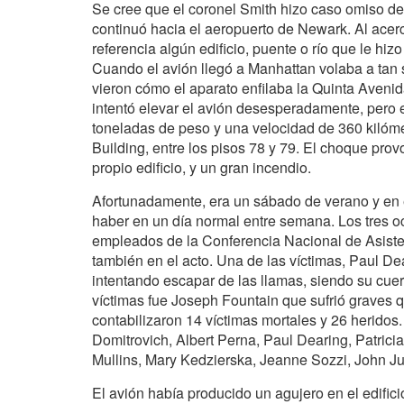
Se cree que el coronel Smith hizo caso omiso d
continuó hacia el aeropuerto de Newark. Al ace
referencia algún edificio, puente o río que le hi
Cuando el avión llegó a Manhattan volaba a tan 
vieron cómo el aparato enfilaba la Quinta Avenid
intentó elevar el avión desesperadamente, pero
toneladas de peso y una velocidad de 360 kilómet
Building, entre los pisos 78 y 79. El choque prov
propio edificio, y un gran incendio.
Afortunadamente, era un sábado de verano y en e
haber en un día normal entre semana. Los tres oc
empleados de la Conferencia Nacional de Asisten
también en el acto. Una de las víctimas, Paul Dea
intentando escapar de las llamas, siendo su cuerp
víctimas fue Joseph Fountain que sufrió graves 
contabilizaron 14 víctimas mortales y 26 heridos. 
Domitrovich, Albert Perna, Paul Dearing, Patric
Mullins, Mary Kedzierska, Jeanne Sozzi, John Ju
El avión había producido un agujero en el edifici