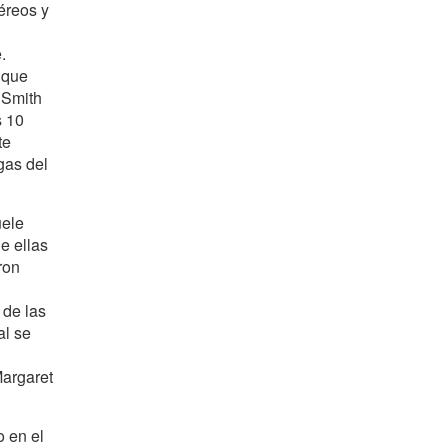
éreos y
.
 que
 Smith
s 10
te
gas del
uele
e ellas
ron
 de las
al se
Margaret
o en el