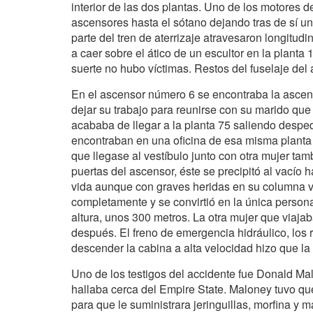
interior de las dos plantas. Uno de los motores 
ascensores hasta el sótano dejando tras de sí un
parte del tren de aterrizaje atravesaron longitudi
a caer sobre el ático de un escultor en la planta
suerte no hubo víctimas. Restos del fuselaje de
En el ascensor número 6 se encontraba la ascens
dejar su trabajo para reunirse con su marido que
acababa de llegar a la planta 75 saliendo desped
encontraban en una oficina de esa misma planta 
que llegase al vestíbulo junto con otra mujer ta
puertas del ascensor, éste se precipitó al vacío 
vida aunque con graves heridas en su columna v
completamente y se convirtió en la única person
altura, unos 300 metros. La otra mujer que viaja
después. El freno de emergencia hidráulico, los r
descender la cabina a alta velocidad hizo que la
Uno de los testigos del accidente fue Donald Mal
hallaba cerca del Empire State. Maloney tuvo q
para que le suministrara jeringuillas, morfina y m