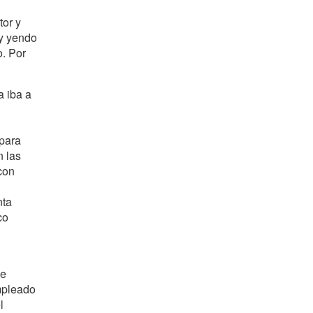
tor y
 y yendo
o. Por
a iba a
 para
n las
con
nta
co
se
mpleado
l