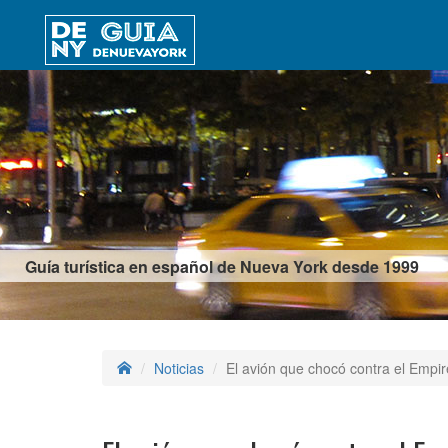
Guía turística en español de Nueva York desde 1999
Noticias
El avión que chocó contra el Empir