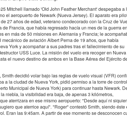
-25 Mitchell llamado 'Old John Feather Merchant' despegaba a 
o el aeropuerto de Newark (Nueva Jersey). El aparato era pilo
r., de 27 años de edad, veterano condecorado con la Cruz de Vu
ra de Francia, que había regresado hacía un mes de la guerra e
es en más de 50 misiones en Alemania y Francia; le acompaña
l mecánico de aviación Albert Perna de 19 años, que había
va York y acompañar a sus padres tras el fallecimiento de su
destructor USS Luce. La misión del vuelo era recoger en Nueva 
sta el nuevo destino de ambos en la Base Aérea del Ejército d
 Smith decidió volar bajo las reglas de vuelo visual (VFR) conf
 a la ciudad de Nueva York, pidió permiso a la torre de control
erto Municipal de Nueva York) para continuar hasta Newark. D
 niebla, la visibilidad era baja, de apenas 3 kilómetros,
ue aterrizara en ese mismo aeropuerto: "Desde aquí ni siquie
sugiero que aterrice aquí". "Roger" contestó Smith, siendo éste 
trol. Eran las 9:45am. A partir de ese momento se desconocen c