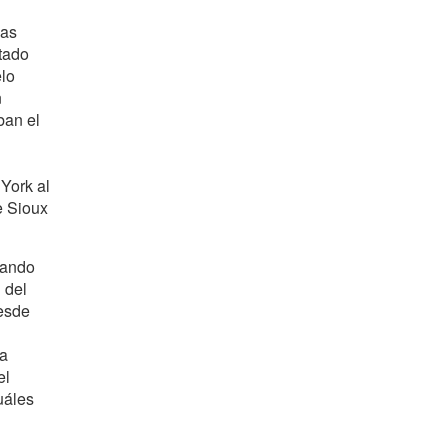
las
tado
elo
n
ban el
York al
e Sioux
iando
 del
esde
ra
el
uáles