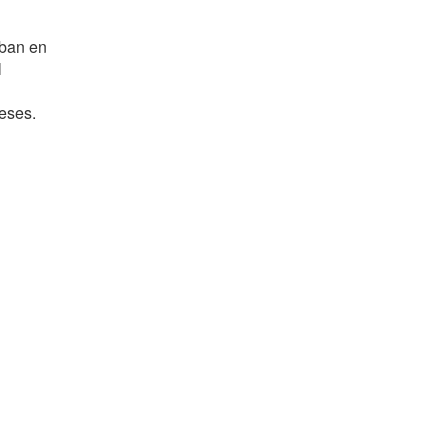
aban en
l
meses.