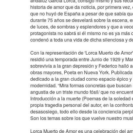
andaluz García Lorca, consigo mismo y sus recuer
historia de amor que da noticia, por primera vez,
que no huyó de España a pesar de que sabía que 
durante 75 años se desvelará sobre la escena, en
de luces, de sombras y esplendores y que a vec
protagonista no sabrá si él mismo no es ya más 
condenó a toda una vida de dicha silenciosa y d
Con la representación de 'Lorca Muerto de Amor'
residió una temporada entre Junio de 1929 y Mar
sobrevivía a la gran depresión y Federico halló a
obras mayores, Poeta en Nueva York. Publicada
dedicado a la gran ciudad como espacio épico y a
modernidad. “Mira formas concretas que buscan s
angustia de un triste mundo fósil/ que no encuentr
Introducción a la muerte (Poemas de la soledad 
propia tragedia personal del autor, en la confront
desasosiego, todo ello desde la conciencia perpl
Son los temas sobre los que vuelve nuestro musi
Lorca Muerto de Amor es una celebración del amor