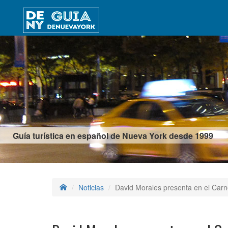
Guía turística en español de Nueva York desde 1999
Noticias
David Morales presenta en el Carn