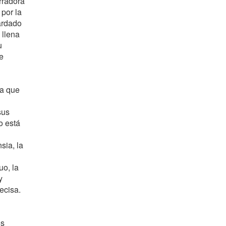
rradora
 por la
ardado
 llena
u
e
la que
sus
o está
sia, la
uo, la
y
ecisa.
os