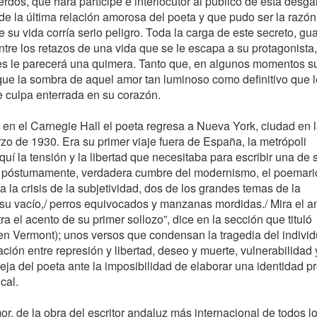
dos, que hará partícipe e interlocutor al público de esta desga
 de la última relación amorosa del poeta y que pudo ser la razón
su vida corría serio peligro. Toda la carga de este secreto, gu
tre los retazos de una vida que se le escapa a su protagonista,
es le parecerá una quimera. Tanto que, en algunos momentos s
que la sombra de aquel amor tan luminoso como definitivo que l
e culpa enterrada en su corazón.
 en el Carnegie Hall el poeta regresa a Nueva York, ciudad en 
zo de 1930. Era su primer viaje fuera de España, la metrópoli
quí la tensión y la libertad que necesitaba para escribir una de 
 póstumamente, verdadera cumbre del modernismo, el poemari
 la crisis de la subjetividad, dos de los grandes temas de la
u vacío,/ perros equivocados y manzanas mordidas./ Mira el an
a el acento de su primer sollozo”, dice en la sección que tituló
en Vermont); unos versos que condensan la tragedia del individ
ación entre represión y libertad, deseo y muerte, vulnerabilidad 
eja del poeta ante la imposibilidad de elaborar una identidad pr
cal.
, de la obra del escritor andaluz más internacional de todos l