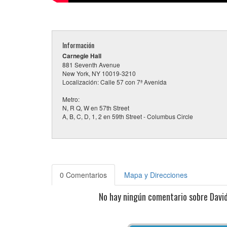
Información
Carnegie Hall
881 Seventh Avenue
New York, NY 10019-3210
Localización: Calle 57 con 7ª Avenida
Metro:
N, R Q, W en 57th Street
A, B, C, D, 1, 2 en 59th Street - Columbus Circle
0 Comentarios
Mapa y Direcciones
No hay ningún comentario sobre Davi