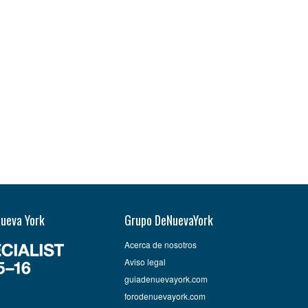
Nueva York
Grupo DeNuevaYork
Acerca de nosotros
Aviso legal
guiadenuevayork.com
forodenuevayork.com