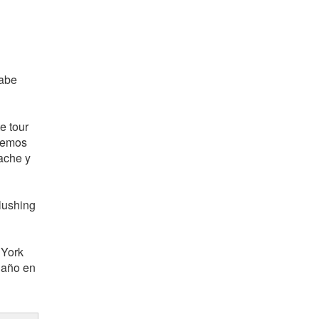
cabe
e tour
remos
ache y
lushing
 York
 año en