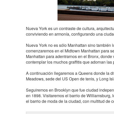
Nueva York es un contraste de cultura, arquitect
conviviendo en armonía, configurando una ciuda
Nueva York no es sólo Manhattan sino también l
comenzaremos en el Midtown Manhattan para se
Manhattan para adentrarnos en el Bronx, donde v
contemplar los muchos graffitis que adornan las
A continuación llegaremos a Queens donde la div
Meadows, sede del US Open de tenis, y Long Isl
Seguiremos en Brooklyn que fue ciudad indepen
en 1898. Visitaremos el barrio de Williamsburg,
el barrio de moda de la ciudad, con multitud de c