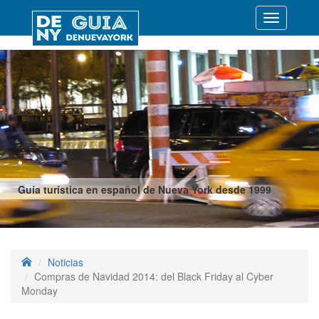
Desplegar
navegació
Guía turística en español de Nueva York desde 1999
Noticias
Compras de Navidad 2014: del Black Friday al Cyber
Monday