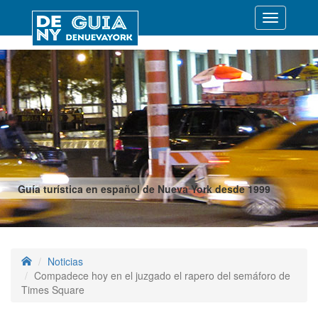
Desplegar
navegació
Guía turística en español de Nueva York desde 1999
Noticias
Compadece hoy en el juzgado el rapero del semáforo de
Times Square