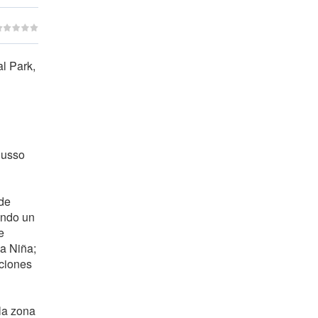
l Park,
Russo
 de
endo un
e
la Niña;
aciones
la zona