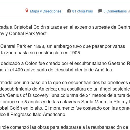
Mapa y Direcciones
8 Fotografías
0 Comentarios
da a Cristobal Colón situada en el extremo suroeste de Centra
ay y Central Park West.
Central Park en 1898, sin embargo tuvo que pasar por varias
e la zona hasta su construcción en 1905.
dedicado a Colón fue creado por el escultor italiano Gaetano 
rar el 400 aniversario del descubrimiento de América.
rmado por una base en la que se encuentran dos bajorrelieves
 descubrimiento de América; una escultura de un ángel sosteni
da 'Genius of Discovery'; una columna de 21 metros de altura d
e bronce de 5 anclas y de las calaveras Santa María, la Pinta y 
tobal Colón en lo alto. El monumento fue costeado con las don
ico Il Progresso Italo-Americano.
rcle comenzó las obras para adaptarse a la reurbanización de 