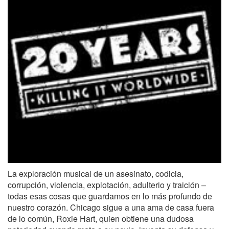
La exploración musical de un asesinato, codicia,
corrupción, violencia, explotación, adulterio y traición –
todas esas cosas que guardamos en lo más profundo de
nuestro corazón. Chicago sigue a una ama de casa fuera
de lo común, Roxie Hart, quien obtiene una dudosa