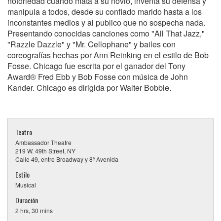
notoriedad cuando mata a su novio, inventa su defensa y
manipula a todos, desde su confiado marido hasta a los
inconstantes medios y al publico que no sospecha nada.
Presentando conocidas canciones como "All That Jazz,"
"Razzle Dazzle" y "Mr. Cellophane" y bailes con
coreografías hechas por Ann Reinking en el estilo de Bob
Fosse. Chicago fue escrita por el ganador del Tony
Award® Fred Ebb y Bob Fosse con música de John
Kander. Chicago es dirigida por Walter Bobbie.
Teatro
Ambassador Theatre
219 W. 49th Street, NY
Calle 49, entre Broadway y 8ª Avenida
Estilo
Musical
Duración
2 hrs, 30 mins