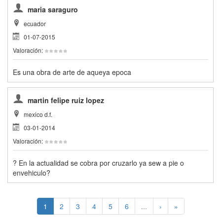
maria saraguro
ecuador
01-07-2015
Valoración:
Es una obra de arte de aqueya epoca
martin felipe ruiz lopez
mexico d.f.
03-01-2014
Valoración:
? En la actualidad se cobra por cruzarlo ya sew a pie o
envehiculo?
1
2
3
4
5
6
...
›
»