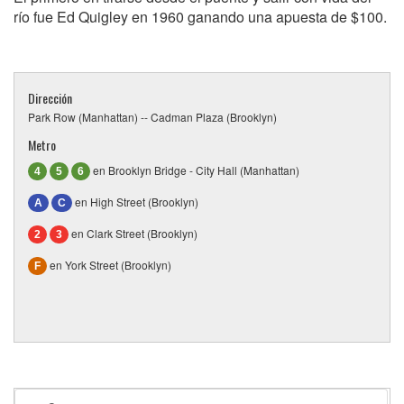
río fue Ed Quigley en 1960 ganando una apuesta de $100.
Dirección
Park Row (Manhattan) -- Cadman Plaza (Brooklyn)
Metro
en Brooklyn Bridge - City Hall (Manhattan)
4
5
6
en High Street (Brooklyn)
A
C
en Clark Street (Brooklyn)
2
3
en York Street (Brooklyn)
F