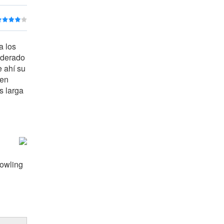
a los
iderado
e ahí su
 en
s larga
Bowling