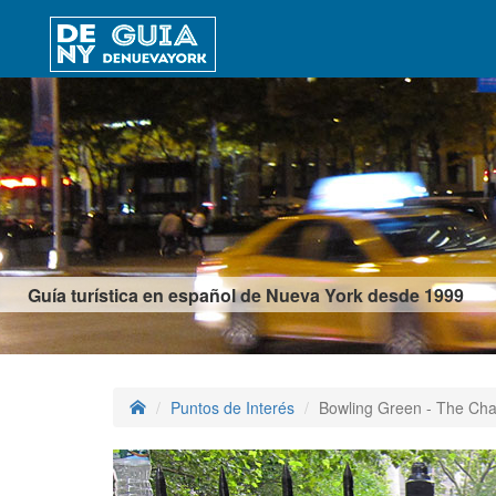
Guía turística en español de Nueva York desde 1999
Puntos de Interés
Bowling Green - The Char