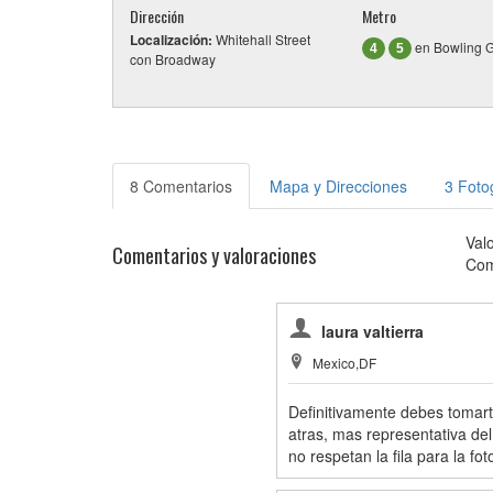
Dirección
Metro
Localización:
Whitehall Street
en Bowling 
4
5
con Broadway
8 Comentarios
Mapa y Direcciones
3 Foto
Val
Comentarios y valoraciones
Com
laura valtierra
Mexico,DF
Definitivamente debes tomarte
atras, mas representativa del 
no respetan la fila para la fot