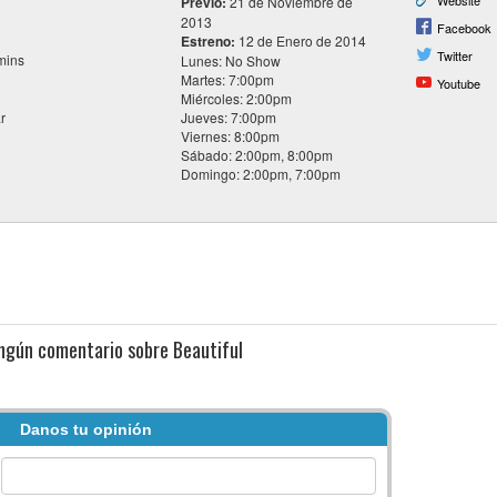
Website
Previo:
21 de Noviembre de
2013
Facebook
Estreno:
12 de Enero de 2014
Twitter
mins
Lunes: No Show
Martes: 7:00pm
Youtube
Miércoles: 2:00pm
r
Jueves: 7:00pm
Viernes: 8:00pm
Sábado: 2:00pm, 8:00pm
Domingo: 2:00pm, 7:00pm
ingún comentario sobre Beautiful
Danos tu opinión