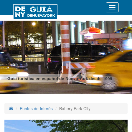
Desplegar
navegació
Guía turística en español de Nueva York desde 1999
Puntos de Interés
Battery Park City