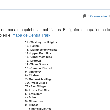
0 Comentarios
 de moda o caprichos inmobiliarios. El siguiente mapa indica l
bién el
mapa de Central Park
17.- Washington Heights
16.- Harlem
15.- Morningside Heights
14.- Upper East Side
13.- Upper West Side
12.- Midtown
11.- Times Square
10.- Garment District
9.- Gramercy
8.- Chelsea
7.- Greenwich Village
7W.- West Village
7E.- East Village
6.- Lower East Side
5.- Little Italy
4.- Soho
3.- Chinatown
2.- Tribeca
1.- Financial District