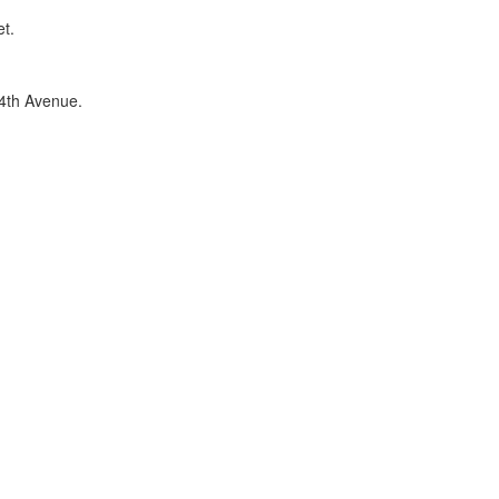
et.
 4th Avenue.