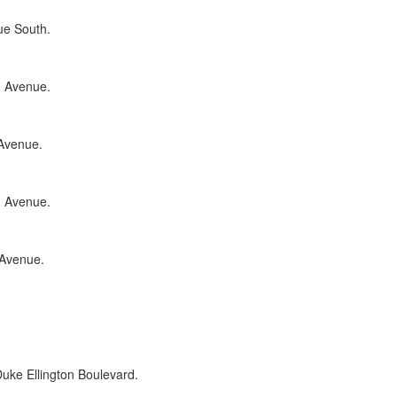
ue South.
h Avenue.
 Avenue.
h Avenue.
 Avenue.
uke Ellington Boulevard.