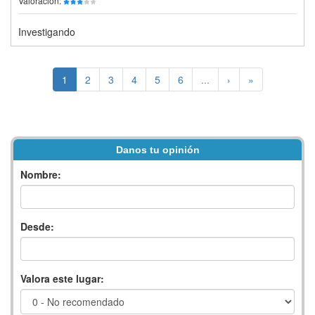
Valoración:
Investigando
1
2
3
4
5
6
...
›
»
Danos tu opinión
Nombre:
Desde:
Valora este lugar: