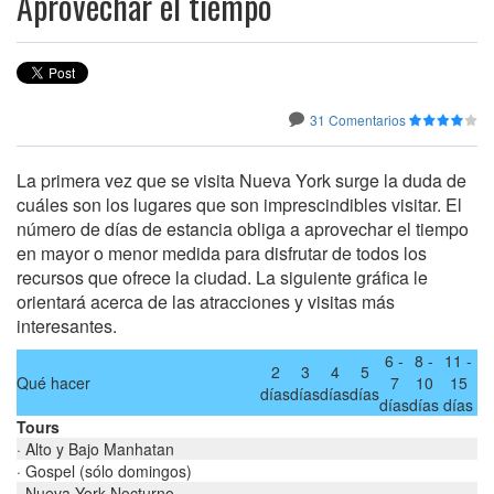
Aprovechar el tiempo
31 Comentarios
La primera vez que se visita Nueva York surge la duda de
cuáles son los lugares que son imprescindibles visitar. El
número de días de estancia obliga a aprovechar el tiempo
en mayor o menor medida para disfrutar de todos los
recursos que ofrece la ciudad. La siguiente gráfica le
orientará acerca de las atracciones y visitas más
interesantes.
6 -
8 -
11 -
2
3
4
5
Qué hacer
7
10
15
días
días
días
días
días
días
días
Tours
· Alto y Bajo Manhatan
· Gospel (sólo domingos)
· Nueva York Nocturno