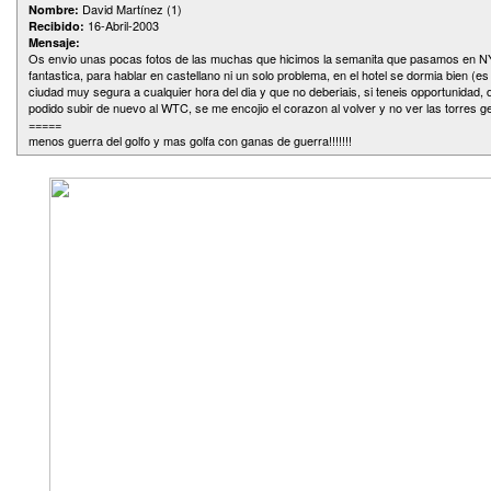
David Martínez (1)
Nombre:
16-Abril-2003
Recibido:
Mensaje:
Os envio unas pocas fotos de las muchas que hicimos la semanita que pasamos en NY.
fantastica, para hablar en castellano ni un solo problema, en el hotel se dormia bien (e
ciudad muy segura a cualquier hora del dia y que no deberiais, si teneis opportunidad, 
podido subir de nuevo al WTC, se me encojio el corazon al volver y no ver las torres ge
=====
menos guerra del golfo y mas golfa con ganas de guerra!!!!!!!