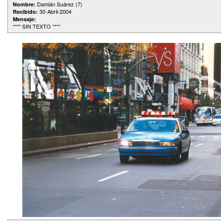
Damián Suárez (7)
Nombre:
30-Abril-2004
Recibido:
Mensaje:
**** SIN TEXTO ****