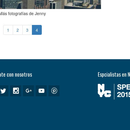
Más fotografías de Jenny
1
2
3
4
te con nosotros
Espcialistas en 