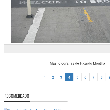
Más fotografías de Ricardo Montilla
1
2
3
4
5
6
7
8
RECOMENDADO