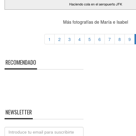
Haciendo cola en el aeropuerto JFK
Más fotografías de María e Isabel
1
2
3
4
5
6
7
8
9
RECOMENDADO
NEWSLETTER
Email