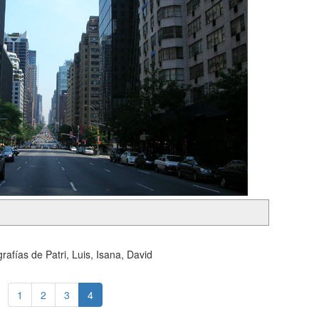
rafías de Patri, Luis, Isana, David
1
2
3
4