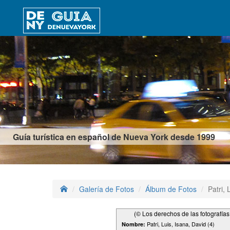
Guía turística en español de Nueva York desde 1999
Galería de Fotos
Álbum de Fotos
Patri, 
(© Los derechos de las fotografía
Patri, Luis, Isana, David (4)
Nombre: