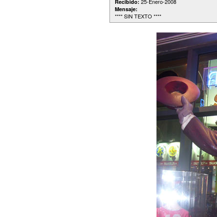
25-Enero-2008
Recibido:
Mensaje:
**** SIN TEXTO ****