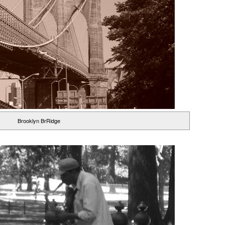
Brooklyn BrRidge