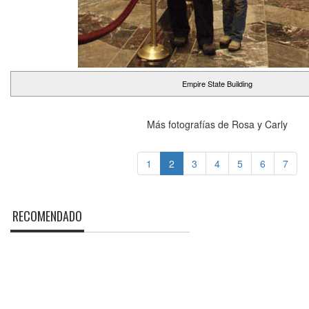
Empire State Building
Más fotografías de Rosa y Carly
1
2
3
4
5
6
7
RECOMENDADO