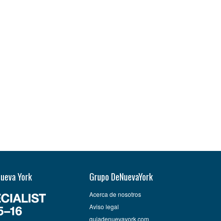
Nueva York
Grupo DeNuevaYork
Acerca de nosotros
Aviso legal
guiadenuevayork.com