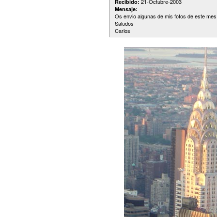
21-Octubre-2003
Recibido:
Mensaje:
Os envio algunas de mis fotos de este mes 
Saludos
Carlos