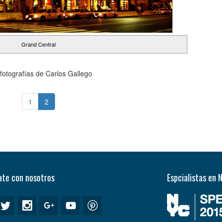
Grand Central
fotografías de Carlos Gallego
1
2
te con nosotros
Espcialistas en 