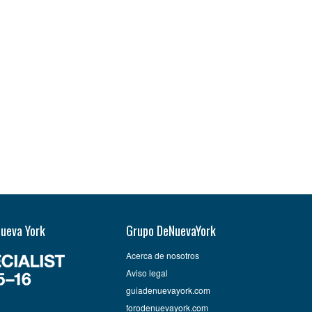
Nueva York
Grupo DeNuevaYork
Acerca de nosotros
Aviso legal
guiadenuevayork.com
forodenuevayork.com