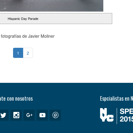
Hispanic Day Parade
fotografías de Javier Moliner
1
2
te con nosotros
Espcialistas en 