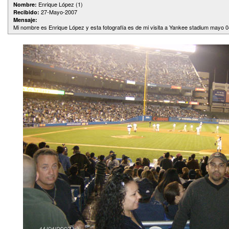
Enrique López (1)
Nombre:
27-Mayo-2007
Recibido:
Mensaje:
Mi nombre es Enrique López y esta fotografía es de mi visita a Yankee stadium mayo 0