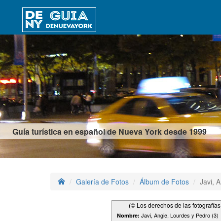
Guía turística en español de Nueva York desde 1999
Galería de Fotos
Álbum de Fotos
Javi, 
(© Los derechos de las fotografía
Javi, Angie, Lourdes y Pedro (3)
Nombre: