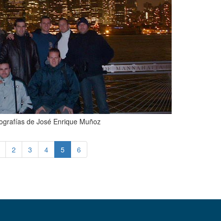
ografías de José Enrique Muñoz
2
3
4
5
6