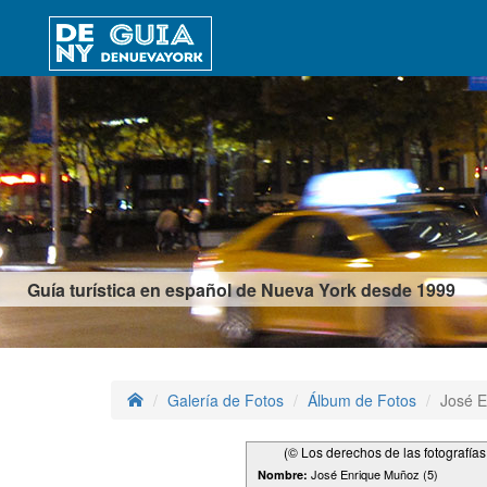
Guía turística en español de Nueva York desde 1999
Galería de Fotos
Álbum de Fotos
José E
(© Los derechos de las fotografía
José Enrique Muñoz (5)
Nombre: