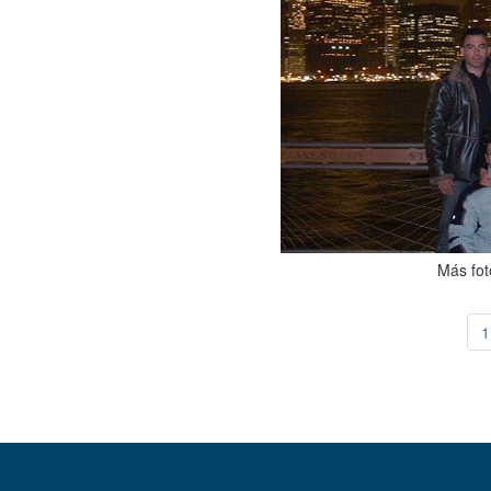
Más fot
1